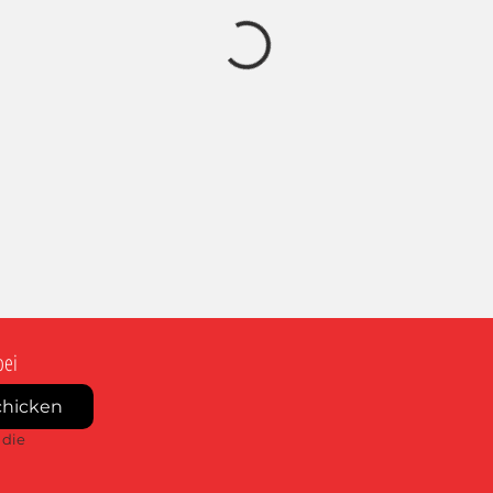
bei
chicken
die 