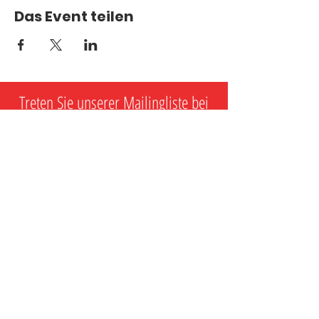
Das Event teilen
Treten Sie unserer Mailingliste bei
Abschicken
Mit dem Absenden erteile ich MDance 
Creative die Erlaubnis, mich bezüglich 
bevorstehender Veranstaltungen, 
Marketingmaßnahmen und 
Werbeaktionen zu kontaktieren.
info@MDanceCreative.com
01522 904 3109