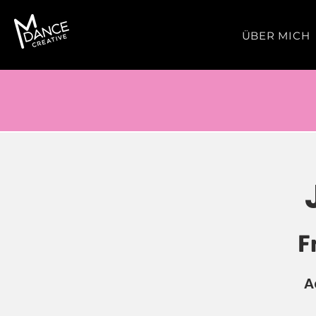
ÜBER MICH
F
A