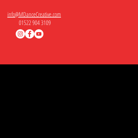
info@MDanceCreative.com
01522 904 3109