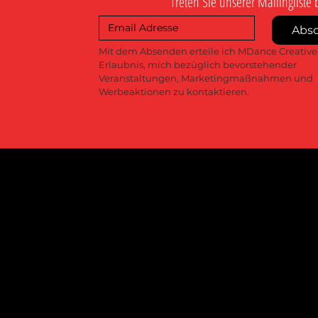
Treten Sie unserer Mailingliste 
Abs
Mit dem Absenden erteile ich MDance Creative 
Erlaubnis, mich bezüglich bevorstehender 
Veranstaltungen, Marketingmaßnahmen und 
Werbeaktionen zu kontaktieren.