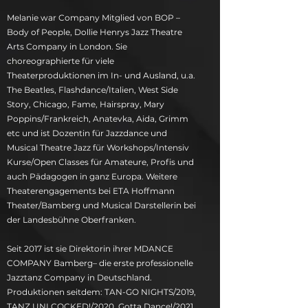
Melanie war Company Mitglied von BOP –
Body of People, Dollie Henrys Jazz Theatre
Arts Company in London. Sie
choreographierte für viele
Theaterproduktionen im In- und Ausland, u.a.
The Beatles, Flashdance/Italien, West Side
Story, Chicago, Fame, Hairspray, Mary
Poppins/Frankreich, Anatevka, Aida, Grimm
etc und ist Dozentin für Jazzdance und
Musical Theatre Jazz für Workshops/Intensiv
Kurse/Open Classes für Amateure, Profis und
auch Pädagogen in ganz Europa. Weitere
Theaterengagements bei ETA Hoffmann
Theater/Bamberg und Musical Darstellerin bei
der Landesbühne Oberfranken.
Seit 2017 ist sie Direktorin ihrer MDANCE
COMPANY Bamberg– die erste professionelle
Jazztanz Company in Deutschland.
Produktionen seitdem: TAN-GO NIGHTS/2019,
TANZ UNLCOCKED!/2020, Gotta Dance!/2021,