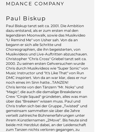
MDANCE COMPANY
Paul Biskup
Paul Biskup tanzt seit ca. 2001. Die Ambition
dazu entstand, als er zum ersten mal den
legendären Moonwalk, sowie das Musikvideo
"U Remind Me" von Usher sah. Von da an
begann er sich alle Schritte und
Choreographien, die ihn begeisterten, von
Musikvideos und Live-Auftritten abzuschauen.
Christopher "Chris Cross" Griebel tanzt seit ca.
2000. Zu seinen ersten Gehversuchen wurde
Chris durch Musikvideos wie "Super Sonic" von
Music Instructor und "It's Like That" von Run
DMC inspiriert. Von da an war klar, dass er nur
noch eines im Sinn hatte...TANZEN!
Chris lernte von den Tänzern "Mr. Noks" und
"Magic", die auch die damalige Breakdance
Crew "Cirqle Squad" gründeten, alles was man
über das "Breaken" wissen muss. Paul und
Chris trafen sich bei der Gruppe „Twisted“ und
gemeinsam sammelten sie über die Jahre
verteilt zahlreiche Bühnenerfahrungen unter
ihrem Künstlernamen „2Move“. Bis heute sind
beide mit Herzblut dabei, an der Leidenschaft
zum Tanzen nichts verloren gegangen, zu