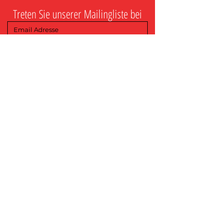
Treten Sie unserer Mailingliste bei
Abschicken
Mit dem Absenden erteile ich MDance 
Creative die Erlaubnis, mich bezüglich 
bevorstehender Veranstaltungen, 
Marketingmaßnahmen und 
Werbeaktionen zu kontaktieren.
info@MDanceCreative.com
01522 904 3109
Kontakt
Nutzungsbedingungen
Datenschutzerklärung