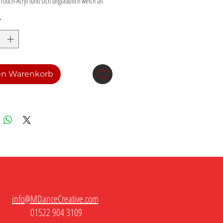
Touch-Acryl fühlt sich unglaublich weich an 
ie kuschelig warm.
*
ft-Touch-Acryl
iger Strick
it Bündchen
rbiger Pompon
en Warenkorb
rodukt aus China bezogen
info@MDanceCreative.com
01522 904 3109