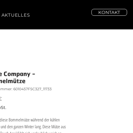
KONTAKT
AKTUELLES
e Company -
elmütze
ummer: 6010457F5C327_11733
Preis
€
wSt.
 diese Bommelmütze während der kühlen 
 und den ganzen Winter lang. Diese Mütze aus 