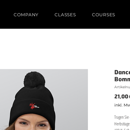
COMPANY
CLASSES
COURSES
Danc
Bomm
Artikeln
21,00 
inkl. M
Tragen Sie
Herbsttage