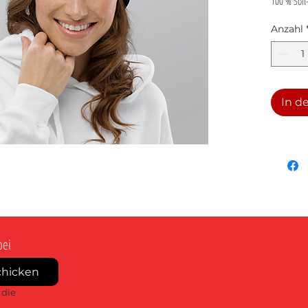
100 % Soft-
und hält S
Anzahl
• 100 % So
• Doppellag
• Mütze m
• Gleichfa
In d
• Blanko-P
bei
chicken
die 