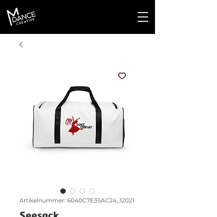
Artikelnummer: 6040C7E35AC24_12021
Seesack