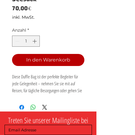
Preis
70,00 €
inkl. MwSt.
Anzahl
*
In den Warenkorb
Diese Duffle Bag ist der perfekte Begleiter für 
jede Gelegenheit – nehmen Sie sie mit auf 
Reisen, für tägliche Besorgungen oder gehen Sie 
ins Fitnessstudio. Die Tasche ist geräumig und 
hält all Ihre Sachen ordentlich und organisiert mit 
ihren mehreren Taschen, darunter eine mit 
Treten Sie unserer Mailingliste bei
Reißverschluss für Ihre wertvollsten Besitztümer. 
Passen Sie den gepolsterten Schultergurt an, 
wenn die Tasche Ihnen hilft, schwerere Dinge zu 