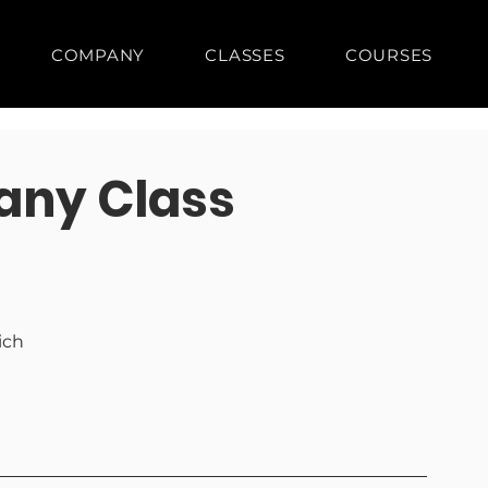
COMPANY
CLASSES
COURSES
ny Class
ich 