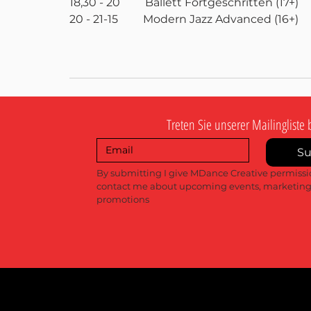
18,30 - 20         Ballett Fortgeschritten (17+)
20 - 21-15         Modern Jazz Advanced (16+)
Treten Sie unserer Mailingliste 
Su
Aktuelle Beiträge
By submitting I give MDance Creative permissio
contact me about upcoming events, marketing
promotions