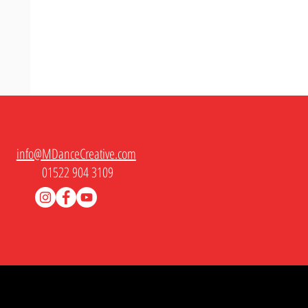
info@MDanceCreative.com
nsehen
01522 904 3109