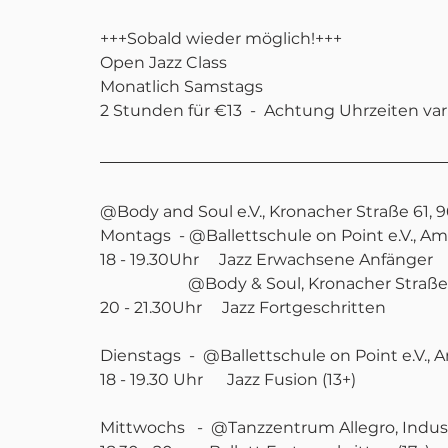
+++Sobald wieder möglich!+++
Open Jazz Class
Monatlich Samstags
2 Stunden für €13  -  Achtung Uhrzeiten var
@Body and Soul e.V., Kronacher Straße 61,
Montags  - @Ballettschule on Point e.V., A
18 - 19.30Uhr     Jazz Erwachsene Anfänger 
                      @Body & Soul, Kronach
20 - 21.30Uhr     Jazz Fortgeschritten 
Dienstags  -  @Ballettschule on Point e.V.,
18 - 19.30 Uhr      Jazz Fusion (13+)
Mittwochs   -  @Tanzzentrum Allegro, Industr