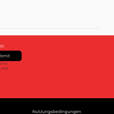
bei
bmit
Alle a
n to 
 and 
Nutzungsbedingungen