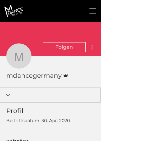
Weitere Optionen
Folgen
mdancegermany
Administrator
mdancegermany
Profil
Beitrittsdatum: 30. Apr. 2020