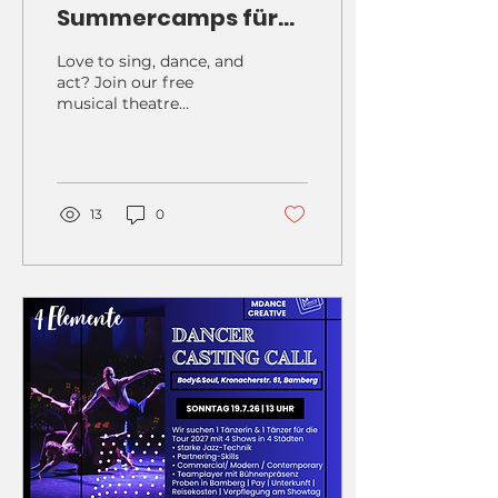
Summercamps für
8-18 Jährige
Love to sing, dance, and
act? Join our free
musical theatre
workshop in Bamberg
on March 29, 2025!
Open to ages 8-18.
13
0